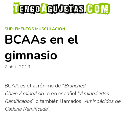
S
a
l
t
SUPLEMENTOS MUSCULACION
a
BCAAs en el
r
a
gimnasio
l
c
o
7 abril, 2019
n
t
BCAA es el acrónimo de “
Branched-
e
n
Chain AminoAcid
” o en español “
Aminoácidos
i
Ramificados
”, o también llamados “
Aminoácidos de
d
Cadena Ramificada
”.
o