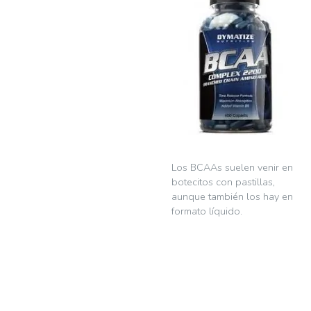
Los BCAAs suelen venir en
botecitos con pastillas,
aunque también los hay en
formato líquido.