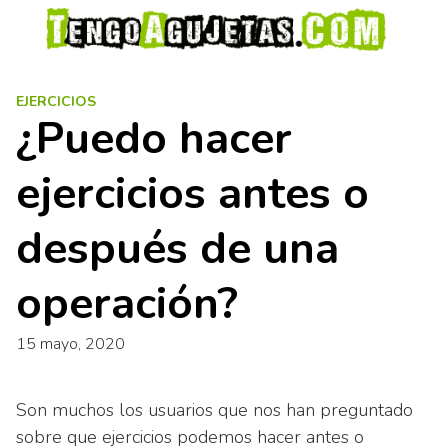
S
a
l
t
EJERCICIOS
a
¿Puedo hacer
r
a
ejercicios antes o
l
c
o
después de una
n
t
operación?
e
n
15 mayo, 2020
i
d
o
Son muchos los usuarios que nos han preguntado
sobre que ejercicios podemos hacer antes o