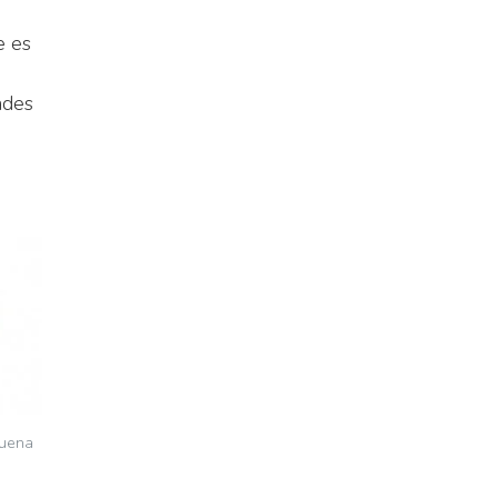
e es
ades
buena