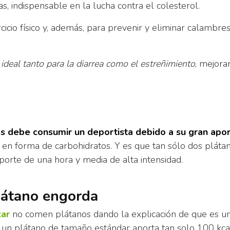
s, indispensable en la lucha contra el colesterol.
cicio físico y, además, para prevenir y eliminar calambre
s
ideal tanto para la diarrea como el estreñimiento
, mejora
ás debe consumir un deportista debido a su gran apo
en forma de carbohidratos. Y es que tan sólo dos pláta
porte de una hora y media de alta intensidad.
plátano engorda
zar
no comen plátanos dando la explicación de que es u
: un plátano de tamaño estándar aporta tan solo 100 kca