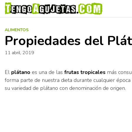
S
a
l
t
ALIMENTOS
a
Propiedades del Plá
r
a
11 abril, 2019
l
c
o
El
plátano
es una de las
frutas tropicales
más consum
n
forma parte de nuestra dieta durante cualquier época 
t
su variedad de plátano con denominación de origen.
e
n
i
d
o