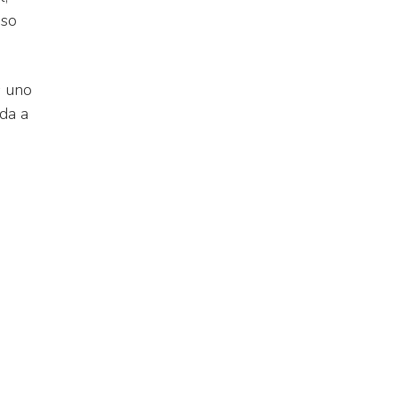
aso
s uno
uda a