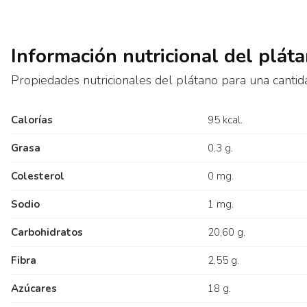
Información nutricional del plát
Propiedades nutricionales del plátano para una canti
Calorías
95 kcal.
Grasa
0,3 g.
Colesterol
0 mg.
Sodio
1 mg.
Carbohidratos
20,60 g.
Fibra
2,55 g.
Azúcares
18 g.