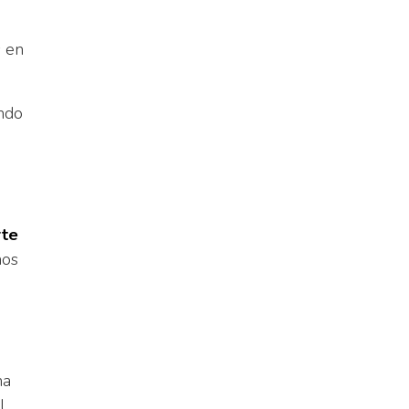
s en
ndo
rte
nos
na
l,