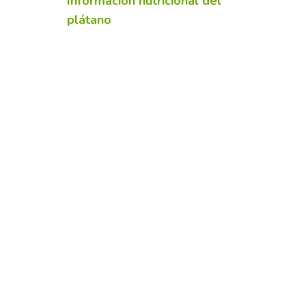
Información nutricional del
plátano