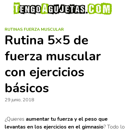
S
a
l
t
RUTINAS FUERZA MUSCULAR
a
Rutina 5×5 de
r
a
fuerza muscular
l
c
o
con ejercicios
n
t
básicos
e
n
29 junio, 2018
i
d
o
¿Quieres
aumentar tu fuerza y el peso que
levantas en los ejercicios en el gimnasio
? Todo lo