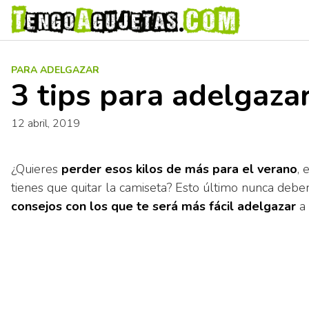
S
a
l
t
PARA ADELGAZAR
a
3 tips para adelgaza
r
a
12 abril, 2019
l
c
o
¿Quieres
perder esos kilos de más para el verano
, 
n
tienes que quitar la camiseta? Esto último nunca debe
t
consejos con los que te será más fácil adelgazar
a 
e
n
i
d
o