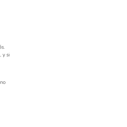
és.
 y si
 no