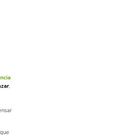
ncia
azar
,
ensar
 que