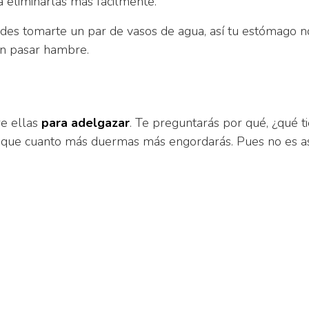
a eliminarlas más fácilmente.
es tomarte un par de vasos de agua, así tu estómago n
in pasar hambre.
re ellas
para adelgazar
. Te preguntarás por qué, ¿qué t
 que cuanto más duermas más engordarás. Pues no es as