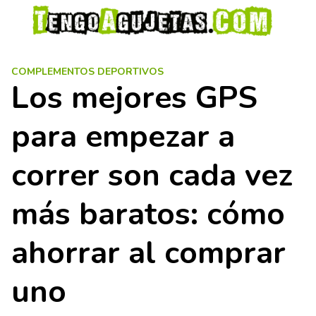
S
a
l
t
COMPLEMENTOS DEPORTIVOS
a
Los mejores GPS
r
a
para empezar a
l
c
o
correr son cada vez
n
t
más baratos: cómo
e
n
ahorrar al comprar
i
d
uno
o